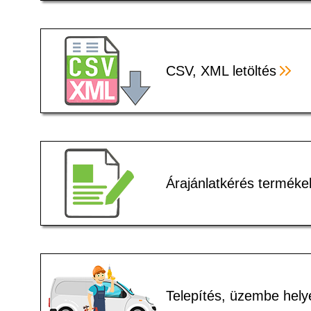
CSV, XML letöltés
Árajánlatkérés terméke
Telepítés, üzembe hely