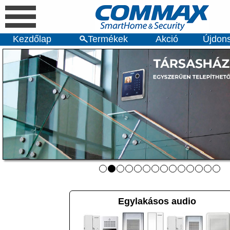
Kezdőlap
Termékek
Akció
Újdon
Egylakásos audio