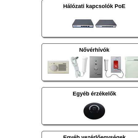
Hálózati kapcsolók PoE
Nővérhívók
Egyéb érzékelők
Egyéb vezérlőegységek