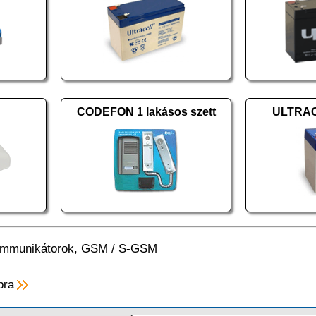
CODEFON 1 lakásos szett
ULTRAC
mmunikátorok, GSM
/
S-GSM
pra