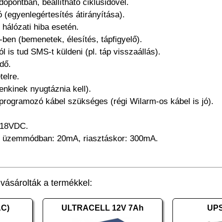
 időpontban, beállítható ciklusidővel.
 (egyenlegértesítés átirányítása).
 hálózati hiba esetén.
ben (bemenetek, élesítés, tápfigyelő).
ól is tud SMS-t küldeni (pl. táp visszaállás).
idő.
telre.
enkinek nyugtáznia kell).
rogramozó kábel szükséges (régi Wilarm-os kábel is jó).
-18VDC.
ti üzemmódban: 20mA, riasztáskor: 300mA.
ásárolták a termékkel:
AC)
ULTRACELL 12V 7Ah
UPS