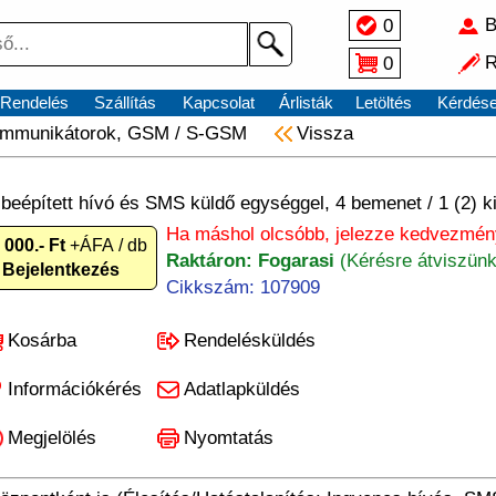
B
0
R
0
Rendelés
Szállítás
Kapcsolat
Árlisták
Letöltés
Kérdés
mmunikátorok, GSM
/
S-GSM
Vissza
beépített hívó és SMS küldő egységgel, 4 bemenet / 1 (2) k
Ha máshol olcsóbb, jelezze kedvezmén
 000.- Ft
+ÁFA / db
Raktáron: Fogarasi
(Kérésre átviszünk
Bejelentkezés
Cikkszám: 107909
Kosárba
Rendelésküldés
Információkérés
Adatlapküldés
Megjelölés
Nyomtatás