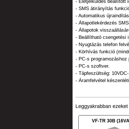
- Életjelküldés beállított
- SMS átirányítás funkció
- Automatikus újraindítás
- Állapotlekérdezés SMS-
- Állapotok visszaállásár
- Beállítható csengetési 
- Nyugtázás telefon felvé
- Körhívás funkció (mind
- PC-s programozáshoz p
- PC-s szoftver.
- Tápfeszültség: 10VDC
- Áramfelvétel készenlé
Leggyakrabban ezeket v
VF-TR 30B (16V