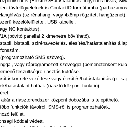
özpontként is (Élesítés/Hatástalanítás: Ingyenes hívás, SM
ldeni távfelügyeletnek is ContactID formátumba (párhuzamos
 Hanghívás (szirénahang, vagy 4x8mp rögzített hangüzenet).
erű kezelőfelülettel, USB kábellel.
vagy NC kontaktus).
1A (bővítő panellal 2 kimenetre bővíthető).
tabil, bistabil, szirénavezérlés, élesítés/hatástalanítás álla
efonszám.
g (programozható SMS szöveg).
nggal, vagy ráprogramozott szöveggel (bemenetenként külö
bemenő feszültségre riasztás küldése.
ításkor relé vezérlése vagy élesítés/hatástalanítás (pl. ka
ek/hatástalaníthatóak (riasztó központ funkció).
éret.
, akár a riasztórendszer központ dobozába is telepíthető.
főbb funkciók távolról, SMS-ről is programozhatóak.
ozó felület.
nsági kóddal védett.