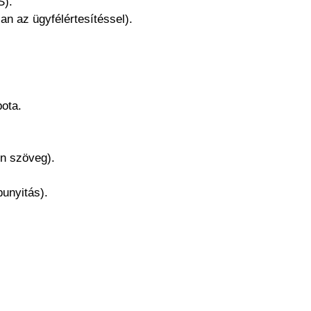
S).
an az ügyfélértesítéssel).
pota.
n szöveg).
punyitás).