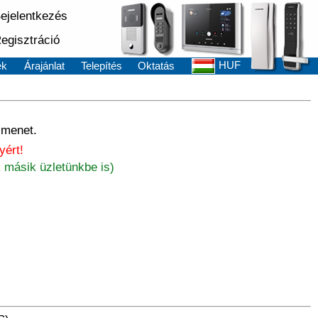
ejelentkezés
egisztráció
HUF
ek
Árajánlat
Telepítés
Oktatás
imenet.
yért!
 másik üzletünkbe is)