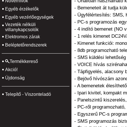
- Önállóan használható k
Nővérhívók
- Bemeneteit át tudja kü
Egyéb érzékelők
- Ügyfélértesítés: SMS,
Egyéb vezérlőegységek
- PC-s programozás egysz
Vezeték nélküli
- 4 indító bemenet (NO 
villanykapcsolók
- 1 relés kimenet DC24V/
Elektromos zárak
- Kimenet funkciói: monos
Beléptetőrendszerek
- 8db programozható tel
- SMS küldési lehetősé
Termékkereső
- VOICE hívás szirénaha
Akció!
- Tápfigyelés, alacsony 
Újdonság
- Bejövő hívószám azonos
- A bemenetek élesíthető
- Ipari kivitel, kompakt m
Telepítő - Viszonteladó
- Panelszintű kiszerelés
- PC-ről programozható, 
- Egyszerű PC-s program
- SMS programozás bizto