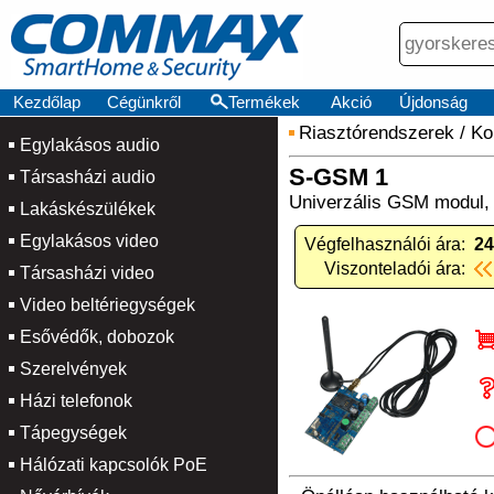
Kezdőlap
Cégünkről
Termékek
Akció
Újdonság
Riasztórendszerek
/
Ko
Egylakásos audio
S-GSM 1
Társasházi audio
Univerzális GSM modul, 
Lakáskészülékek
Egylakásos video
Végfelhasználói ára:
24
Viszonteladói ára:
Társasházi video
Video beltériegységek
Esővédők, dobozok
Szerelvények
Házi telefonok
Tápegységek
Hálózati kapcsolók PoE