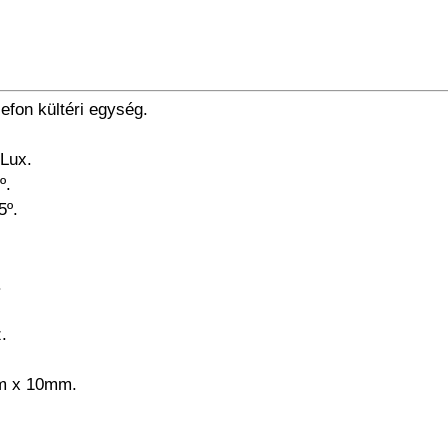
efon kültéri egység.
Lux.
º.
5º.
.
.
m x 10mm.