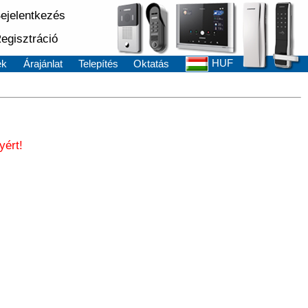
ejelentkezés
egisztráció
HUF
ek
Árajánlat
Telepítés
Oktatás
yért!