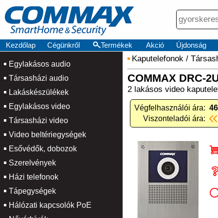
Kezdőlap
Cégünkről
Termékek
Akció
Újdonság
Kaputelefonok
/
Társash
Egylakásos audio
COMMAX DRC-2
Társasházi audio
2 lakásos video kaputel
Lakáskészülékek
Egylakásos video
Végfelhasználói ára:
46
Viszonteladói ára:
Társasházi video
Video beltériegységek
Esővédők, dobozok
Szerelvények
Házi telefonok
Tápegységek
Hálózati kapcsolók PoE