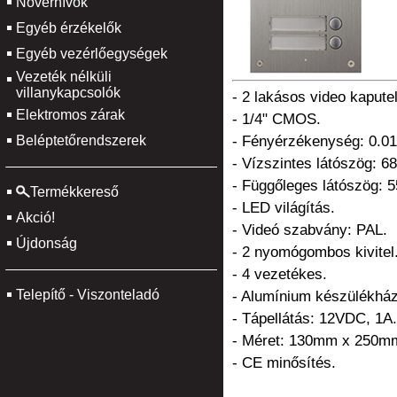
Nővérhívók
Egyéb érzékelők
Egyéb vezérlőegységek
Vezeték nélküli
villanykapcsolók
- 2 lakásos video kaputel
Elektromos zárak
- 1/4" CMOS.
Beléptetőrendszerek
- Fényérzékenység: 0.01
- Vízszintes látószög: 68
- Függőleges látószög: 5
Termékkereső
- LED világítás.
Akció!
- Videó szabvány: PAL.
Újdonság
- 2 nyomógombos kivitel
- 4 vezetékes.
Telepítő - Viszonteladó
- Alumínium készülékház
- Tápellátás: 12VDC, 1A.
- Méret: 130mm x 250m
- CE minősítés.