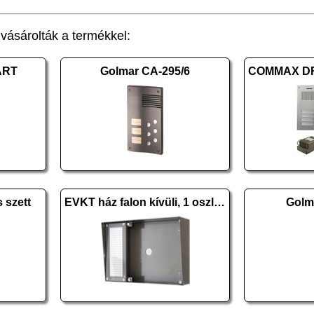
ásárolták a termékkel:
ART
Golmar CA-295/6
 szett
EVKT ház falon kívüli, 1 oszlopos H
Golm