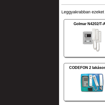
Leggyakrabban ezeket v
Golmar N4202/T-
CODEFON 2 lakásos