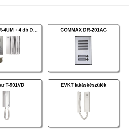
COMMAX DR-4UM + 4 db DP-SS + RF-1A
COMMAX DR-201AG
ar T-901VD
EVKT lakáskészülék