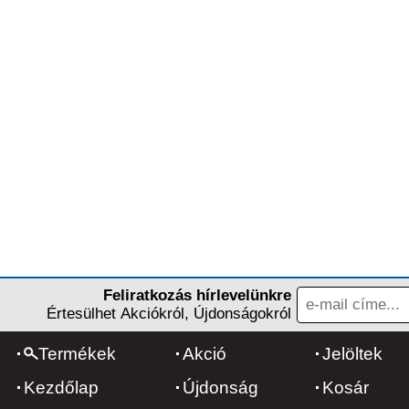
Feliratkozás hírlevelünkre
Értesülhet Akciókról, Újdonságokról
Termékek
Akció
Jelöltek
Kezdőlap
Újdonság
Kosár