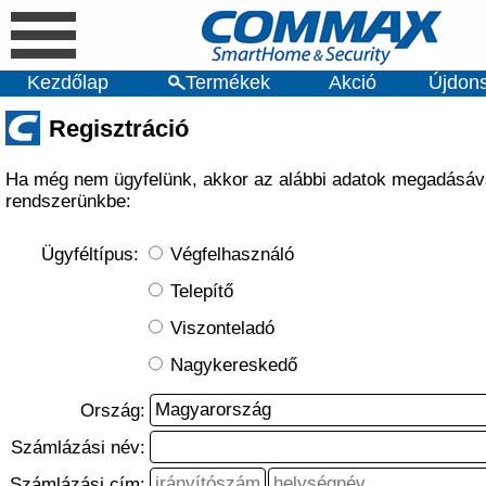
Kezdőlap
Termékek
Akció
Újdon
Regisztráció
Ha még nem ügyfelünk, akkor az alábbi adatok megadásával
rendszerünkbe:
Ügyféltípus:
Végfelhasználó
Telepítő
Viszonteladó
Nagykereskedő
Ország:
Számlázási név:
Számlázási cím: