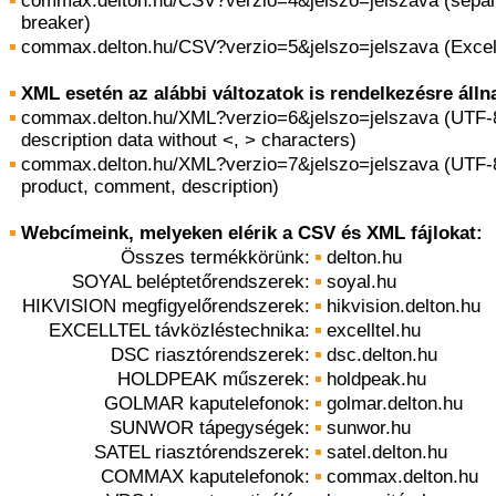
commax.delton.hu/CSV?verzio=4&jelszo=jelszava (separato
breaker)
commax.delton.hu/CSV?verzio=5&jelszo=jelszava (Excel 
XML esetén az alábbi változatok is rendelkezésre álln
commax.delton.hu/XML?verzio=6&jelszo=jelszava (UTF-
description data without <, > characters)
commax.delton.hu/XML?verzio=7&jelszo=jelszava (UTF-
product, comment, description)
Webcímeink, melyeken elérik a CSV és XML fájlokat:
Összes termékkörünk:
delton.hu
SOYAL beléptetőrendszerek:
soyal.hu
HIKVISION megfigyelőrendszerek:
hikvision.delton.hu
EXCELLTEL távközléstechnika:
excelltel.hu
DSC riasztórendszerek:
dsc.delton.hu
HOLDPEAK műszerek:
holdpeak.hu
GOLMAR kaputelefonok:
golmar.delton.hu
SUNWOR tápegységek:
sunwor.hu
SATEL riasztórendszerek:
satel.delton.hu
COMMAX kaputelefonok:
commax.delton.hu