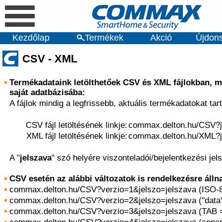
Kezdőlap
Termékek
Akció
Újdon
CSV - XML
Termékadataink letölthetőek CSV és XML fájlokban, m
saját adatbázisába:
A fájlok mindig a legfrissebb, aktuális termékadatokat ta
CSV fájl letöltésének linkje:
commax.delton.hu/CSV?j
XML fájl letöltésének linkje:
commax.delton.hu/XML?j
A "
jelszava
" szó helyére viszonteladói/bejelentkezési jels
CSV esetén az alábbi változatok is rendelkezésre álln
commax.delton.hu/CSV?verzio=1&jelszo=jelszava (ISO-8
commax.delton.hu/CSV?verzio=2&jelszo=jelszava ("data" +
commax.delton.hu/CSV?verzio=3&jelszo=jelszava (TAB 