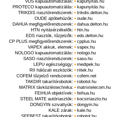
VDS kapuautomatizálás:
kapunyitás.hu
PROTECO kapuautomatizálás:
kapunyitás.hu
TRIKDIS riasztórendszerek:
trikdis.delton.hu
OUDE ajtóbehúzók:
oude.hu
DAHUA megfigyelőrendszerek:
dahua.delton.hu
HTN nyitásérzékelők:
htn.hu
EDS riasztók, tűzjelzők:
eds.delton.hu
CP PLUS megfigyelőrendszerek:
cpplus.hu
VAPEX akkuk, elemek:
vapex.hu
NOLOGO kapuautomatizálás:
nologo.hu
SASO riasztórendszerek:
saso.hu
LEPU egészségügy:
medipek.hu
RII hálózati eszközök:
riitek.hu
COFEM tűzjelző rendszerek:
cofem.net
TAKDIR takarítórobotok:
robotol.hu
MATRIX távközléstechnika:
matrixtelecom.hu
FEIHUA objektívek:
feihua.hu
STEEL MATE autóriasztók:
kocsiriaszto.hu
DONGYIN szivattyúk:
dongyin.hu
KALE zárak:
kale.hu
SEEBEST takarítórobotok:
robotol.hu