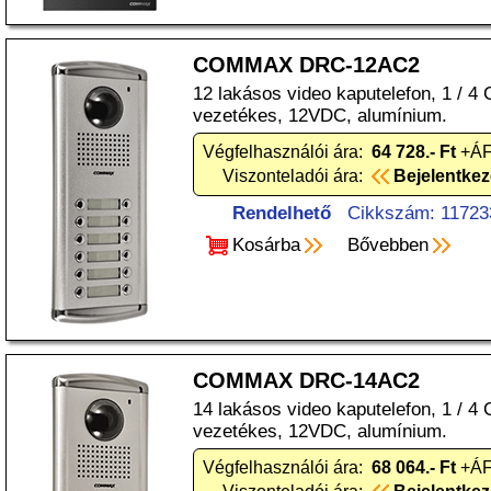
COMMAX DRC-12AC2
12 lakásos video kaputelefon, 1 / 
vezetékes, 12VDC, alumínium.
Végfelhasználói ára:
64 728.- Ft
+ÁF
Viszonteladói ára:
Bejelentke
Rendelhető
Cikkszám: 11723
Kosárba
Bővebben
COMMAX DRC-14AC2
14 lakásos video kaputelefon, 1 / 
vezetékes, 12VDC, alumínium.
Végfelhasználói ára:
68 064.- Ft
+ÁF