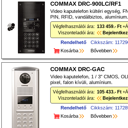
COMMAX DRC-900LC/RF1
Video kaputelefon kültéri egység, 
PIN, RFID, vandálbiztos, alumínium
Végfelhasználói ára:
133 459.- Ft
+Á
Viszonteladói ára:
Bejelentke
Rendelhető
Cikkszám: 11729
Kosárba
Bővebben
COMMAX DRC-GAC
Video kaputelefon, 1 / 3" CMOS, OL
pixel, falon kívüli, alumínium.
Végfelhasználói ára:
105 433.- Ft
+Á
Viszonteladói ára:
Bejelentke
Rendelhető
Cikkszám: 11728
Kosárba
Bővebben