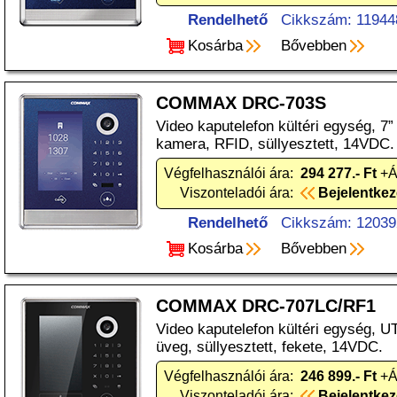
Rendelhető
Cikkszám: 11944
Kosárba
Bővebben
COMMAX DRC-703S
Video kaputelefon kültéri egység, 
kamera, RFID, süllyesztett, 14VDC.
Végfelhasználói ára:
294 277.- Ft
+Á
Viszonteladói ára:
Bejelentke
Rendelhető
Cikkszám: 12039
Kosárba
Bővebben
COMMAX DRC-707LC/RF1
Video kaputelefon kültéri egység, 
üveg, süllyesztett, fekete, 14VDC.
Végfelhasználói ára:
246 899.- Ft
+Á
Viszonteladói ára:
Bejelentke