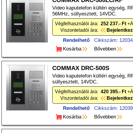
COMMAX DRC-500LC/RF
Video kaputelefon kültéri egység, R
56MHz, süllyesztett, 14VDC.
Végfelhasználói ára:
252 237.- Ft
+Á
Viszonteladói ára:
Bejelentke
Rendelhető
Cikkszám: 12034
Kosárba
Bővebben
COMMAX DRC-500S
Video kaputelefon kültéri egység, 
süllyesztett, 14VDC.
Végfelhasználói ára:
420 395.- Ft
+Á
Viszonteladói ára:
Bejelentke
Rendelhető
Cikkszám: 12039
Kosárba
Bővebben