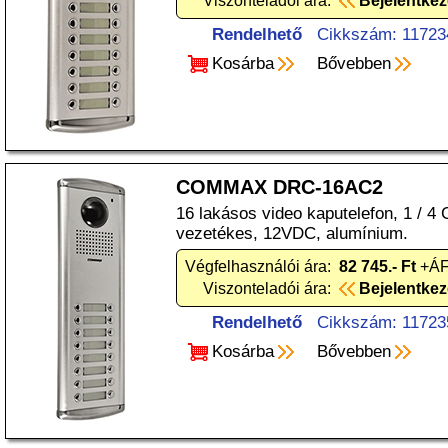
Viszonteladói ára:
Bejelentke
Rendelhető
Cikkszám: 11723
Kosárba
Bővebben
COMMAX DRC-16AC2
16 lakásos video kaputelefon, 1 / 
vezetékes, 12VDC, alumínium.
Végfelhasználói ára:
82 745.- Ft
+ÁF
Viszonteladói ára:
Bejelentke
Rendelhető
Cikkszám: 11723
Kosárba
Bővebben