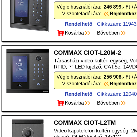
Végfelhasználói ára:
246 899.- Ft
+Á
Viszonteladói ára:
Bejelentke
Rendelhető
Cikkszám: 11943
Kosárba
Bővebben
COMMAX CIOT-L20M-2
Társasházi video kültéri egység, V
RFID, 7” LED kijelző, CAT.5e, 14VD
Végfelhasználói ára:
256 908.- Ft
+Á
Viszonteladói ára:
Bejelentke
Rendelhető
Cikkszám: 12040
Kosárba
Bővebben
COMMAX CIOT-L2TM
Video kaputelefon kültéri egység, 
olvasó, OLED kijelző, 14VDC.