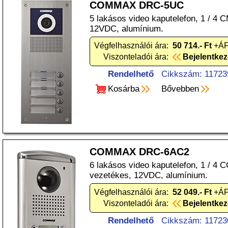
COMMAX DRC-5UC
5 lakásos video kaputelefon, 1 / 4
12VDC, alumínium.
Végfelhasználói ára:
50 714.- Ft
+ÁF
Viszonteladói ára:
Bejelentke
Rendelhető
Cikkszám: 11723
Kosárba
Bővebben
COMMAX DRC-6AC2
6 lakásos video kaputelefon, 1 / 4 
vezetékes, 12VDC, alumínium.
Végfelhasználói ára:
52 049.- Ft
+ÁF
Viszonteladói ára:
Bejelentke
Rendelhető
Cikkszám: 11723