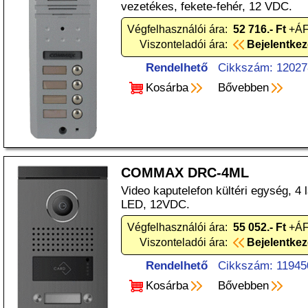
vezetékes, fekete-fehér, 12 VDC.
Végfelhasználói ára:
52 716.- Ft
+ÁF
Viszonteladói ára:
Bejelentke
Rendelhető
Cikkszám: 12027
Kosárba
Bővebben
COMMAX DRC-4ML
Video kaputelefon kültéri egység, 4
LED, 12VDC.
Végfelhasználói ára:
55 052.- Ft
+ÁF
Viszonteladói ára:
Bejelentke
Rendelhető
Cikkszám: 11945
Kosárba
Bővebben