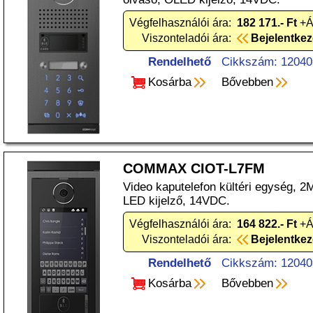
Végfelhasználói ára:
182 171.- Ft
+Á
Viszonteladói ára:
Bejelentke
Rendelhető
Cikkszám: 12040
Kosárba
Bővebben
COMMAX CIOT-L7FM
Video kaputelefon kültéri egység, 
LED kijelző, 14VDC.
Végfelhasználói ára:
164 822.- Ft
+Á
Viszonteladói ára:
Bejelentke
Rendelhető
Cikkszám: 12040
Kosárba
Bővebben