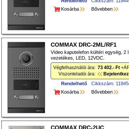
Rendelhető
Cikkszám: 11944
Kosárba
Bővebben
COMMAX DRC-2ML/RF1
Video kaputelefon kültéri egység, 2
vezetékes, LED, 12VDC.
Végfelhasználói ára:
73 402.- Ft
+ÁF
Viszonteladói ára:
Bejelentke
Rendelhető
Cikkszám: 11945
Kosárba
Bővebben
COMMAX DRC-2UC