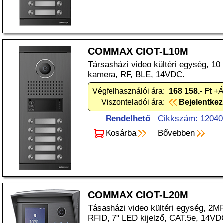
COMMAX CIOT-L10M
Társasházi video kültéri egység, 1
kamera, RF, BLE, 14VDC.
Végfelhasználói ára:
168 158.- Ft
+Á
Viszonteladói ára:
Bejelentke
Rendelhető
Cikkszám: 12040
Kosárba
Bővebben
COMMAX CIOT-L20M
Tásasházi video kültéri egység, 2M
RFID, 7" LED kijelző, CAT.5e, 14VD