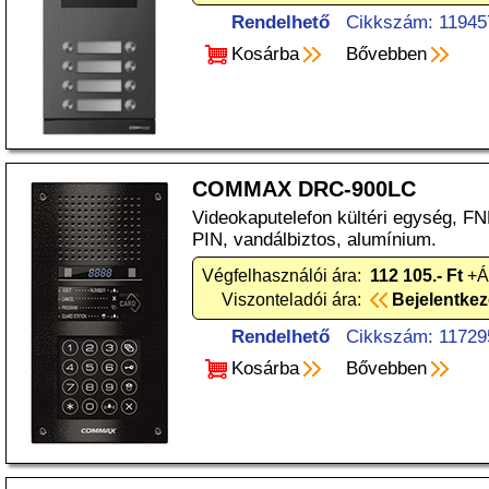
Rendelhető
Cikkszám: 11945
Kosárba
Bővebben
COMMAX DRC-900LC
Videokaputelefon kültéri egység, F
PIN, vandálbiztos, alumínium.
Végfelhasználói ára:
112 105.- Ft
+Á
Viszonteladói ára:
Bejelentke
Rendelhető
Cikkszám: 11729
Kosárba
Bővebben