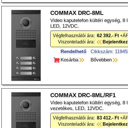
COMMAX DRC-8ML
Video kaputelefon kültéri egység, 8
LED, 12VDC.
Végfelhasználói ára:
62 392.- Ft
+ÁF
Viszonteladói ára:
Bejelentke
Rendelhető
Cikkszám: 11945
Kosárba
Bővebben
COMMAX DRC-8ML/RF1
Video kaputelefon kültéri egység, 8
vezetékes, LED, 12VDC.
Végfelhasználói ára:
83 412.- Ft
+ÁF
Viszonteladói ára:
Bejelentke