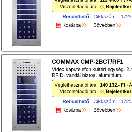
Végfelhasználói ára:
119 446.- Ft
+Á
Viszonteladói ára:
Bejelentke
Rendelhető
Cikkszám: 11725
Kosárba
Bővebben
COMMAX CMP-2BCT/RF1
Video kaputelefon kültéri egység, 2.
RFID, vandál biztos, alumínium.
Végfelhasználói ára:
140 132.- Ft
+Á
Viszonteladói ára:
Bejelentke
Rendelhető
Cikkszám: 11725
Kosárba
Bővebben