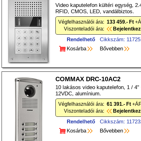
Video kaputelefon kültéri egység, 2.
RFID, CMOS, LED, vandálbiztos.
Végfelhasználói ára:
133 459.- Ft
+Á
Viszonteladói ára:
Bejelentke
Rendelhető
Cikkszám: 11725
Kosárba
Bővebben
COMMAX DRC-10AC2
10 lakásos video kaputelefon, 1 / 4
12VDC, alumínium.
Végfelhasználói ára:
61 391.- Ft
+ÁF
Viszonteladói ára:
Bejelentke
Rendelhető
Cikkszám: 11723
Kosárba
Bővebben