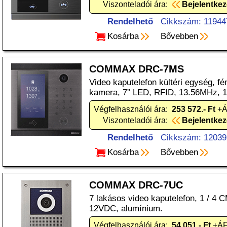
Viszonteladói ára:
Bejelentke
Rendelhető
Cikkszám: 11944
Kosárba
Bővebben
COMMAX DRC-7MS
Video kaputelefon kültéri egység, f
kamera, 7” LED, RFID, 13.56MHz, 
Végfelhasználói ára:
253 572.- Ft
+Á
Viszonteladói ára:
Bejelentke
Rendelhető
Cikkszám: 12039
Kosárba
Bővebben
COMMAX DRC-7UC
7 lakásos video kaputelefon, 1 / 4
12VDC, alumínium.
Végfelhasználói ára:
54 051.- Ft
+ÁF