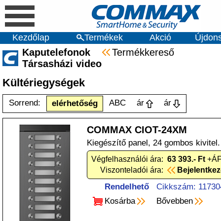
Kezdőlap
Termékek
Akció
Újdon
Kaputelefonok
Termékkereső
Társasházi video
Kültériegységek
Sorrend:
ABC
ár
ár
elérhetőség
COMMAX CIOT-24XM
Kiegészítő panel, 24 gombos kivitel.
Végfelhasználói ára:
63 393.- Ft
+ÁF
Viszonteladói ára:
Bejelentke
Rendelhető
Cikkszám: 11730
Kosárba
Bővebben