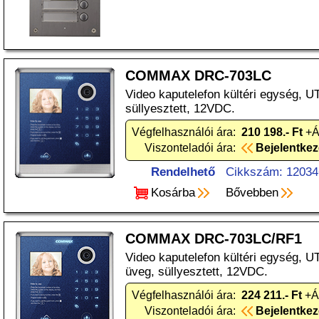
COMMAX DRC-703LC
Video kaputelefon kültéri egység, U
süllyesztett, 12VDC.
Végfelhasználói ára:
210 198.- Ft
+Á
Viszonteladói ára:
Bejelentke
Rendelhető
Cikkszám: 12034
Kosárba
Bővebben
COMMAX DRC-703LC/RF1
Video kaputelefon kültéri egység, 
üveg, süllyesztett, 12VDC.
Végfelhasználói ára:
224 211.- Ft
+Á
Viszonteladói ára:
Bejelentke