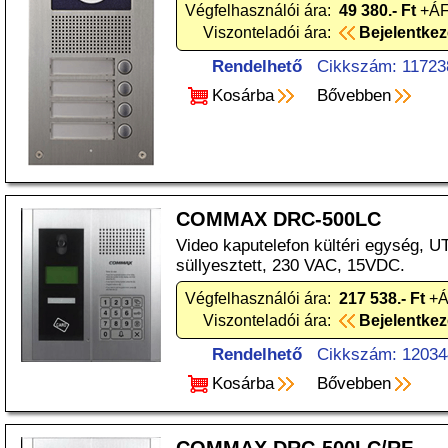
Végfelhasználói ára:
49 380.- Ft
+ÁF
Viszonteladói ára:
Bejelentke
Rendelhető
Cikkszám: 11723
Kosárba
Bővebben
COMMAX DRC-500LC
Video kaputelefon kültéri egység, U
süllyesztett, 230 VAC, 15VDC.
Végfelhasználói ára:
217 538.- Ft
+Á
Viszonteladói ára:
Bejelentke
Rendelhető
Cikkszám: 12034
Kosárba
Bővebben