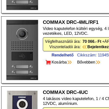
COMMAX DRC-4ML/RF1
Video kaputelefon kültéri egység, 4
vezetékes, LED, 12VDC.
Végfelhasználói ára:
70 066.- Ft
+ÁF
Viszonteladói ára:
Bejelentke
Rendelhető
Cikkszám: 11945
Kosárba
Bővebben
COMMAX DRC-4UC
4 lakásos video kaputelefon, 1 / 4
12VDC, alumínium.