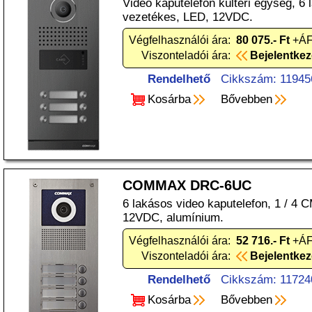
Video kaputelefon kültéri egység, 6
vezetékes, LED, 12VDC.
Végfelhasználói ára:
80 075.- Ft
+ÁF
Viszonteladói ára:
Bejelentke
Rendelhető
Cikkszám: 11945
Kosárba
Bővebben
COMMAX DRC-6UC
6 lakásos video kaputelefon, 1 / 4
12VDC, alumínium.
Végfelhasználói ára:
52 716.- Ft
+ÁF
Viszonteladói ára:
Bejelentke
Rendelhető
Cikkszám: 11724
Kosárba
Bővebben