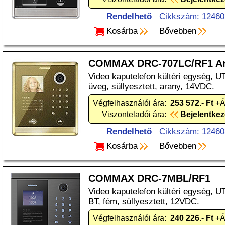
Rendelhető
Cikkszám: 12460
Kosárba
Bővebben
COMMAX DRC-707LC/RF1 A
Video kaputelefon kültéri egység, 
üveg, süllyesztett, arany, 14VDC.
Végfelhasználói ára:
253 572.- Ft
+Á
Viszonteladói ára:
Bejelentke
Rendelhető
Cikkszám: 12460
Kosárba
Bővebben
COMMAX DRC-7MBL/RF1
Video kaputelefon kültéri egység, 
BT, fém, süllyesztett, 12VDC.
Végfelhasználói ára:
240 226.- Ft
+Á