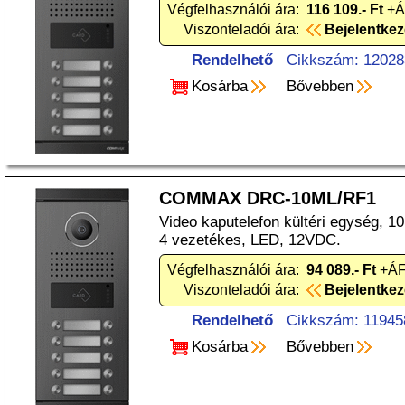
Végfelhasználói ára:
116 109.- Ft
+Á
Viszonteladói ára:
Bejelentke
Rendelhető
Cikkszám: 12028
Kosárba
Bővebben
COMMAX DRC-10ML/RF1
Video kaputelefon kültéri egység, 1
4 vezetékes, LED, 12VDC.
Végfelhasználói ára:
94 089.- Ft
+ÁF
Viszonteladói ára:
Bejelentke
Rendelhető
Cikkszám: 11945
Kosárba
Bővebben