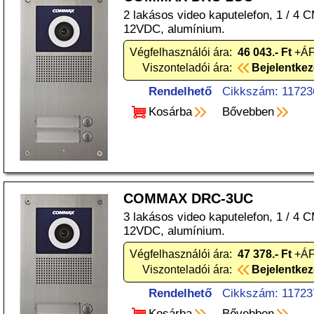
2 lakásos video kaputelefon, 1 / 4
12VDC, alumínium.
Végfelhasználói ára:
46 043.- Ft
+ÁF
Viszonteladói ára:
Bejelentke
Rendelhető
Cikkszám: 11723
Kosárba
Bővebben
COMMAX DRC-3UC
3 lakásos video kaputelefon, 1 / 4
12VDC, alumínium.
Végfelhasználói ára:
47 378.- Ft
+ÁF
Viszonteladói ára:
Bejelentke
Rendelhető
Cikkszám: 11723
Kosárba
Bővebben