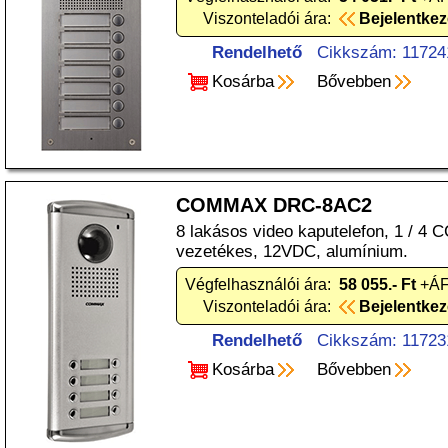
Viszonteladói ára:
Bejelentke
Rendelhető
Cikkszám: 11724
Kosárba
Bővebben
COMMAX DRC-8AC2
8 lakásos video kaputelefon, 1 / 4 
vezetékes, 12VDC, alumínium.
Végfelhasználói ára:
58 055.- Ft
+ÁF
Viszonteladói ára:
Bejelentke
Rendelhető
Cikkszám: 11723
Kosárba
Bővebben