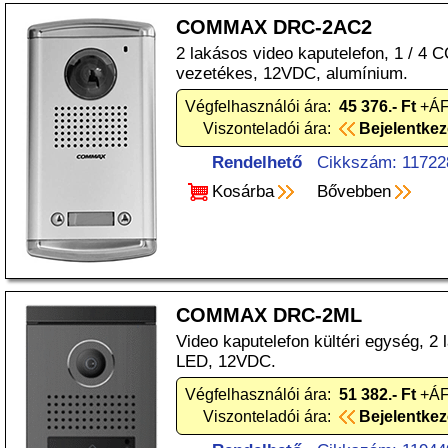
COMMAX DRC-2AC2
2 lakásos video kaputelefon, 1 / 4 
vezetékes, 12VDC, alumínium.
Végfelhasználói ára:
45 376.- Ft
+ÁF
Viszonteladói ára:
Bejelentke
Rendelhető
Cikkszám: 11722
Kosárba
Bővebben
COMMAX DRC-2ML
Video kaputelefon kültéri egység, 2
LED, 12VDC.
Végfelhasználói ára:
51 382.- Ft
+ÁF
Viszonteladói ára:
Bejelentke