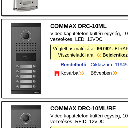
COMMAX DRC-10ML
Video kaputelefon kültéri egység, 10
vezetékes, LED, 12VDC.
Végfelhasználói ára:
66 062.- Ft
+ÁF
Viszonteladói ára:
Bejelentke
Rendelhető
Cikkszám: 11945
Kosárba
Bővebben
COMMAX DRC-10ML/RF
Video kaputelefon kültéri egység, 1
vezetékes, RFID, 12VDC.