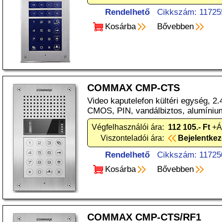
Rendelhető
Cikkszám: 11725
Kosárba
Bővebben
COMMAX CMP-CTS
Video kaputelefon kültéri egység, 2.
CMOS, PIN, vandálbiztos, alumíniu
Végfelhasználói ára:
112 105.- Ft
+Á
Viszonteladói ára:
Bejelentke
Rendelhető
Cikkszám: 11725
Kosárba
Bővebben
COMMAX CMP-CTS/RF1