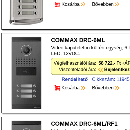
Kosárba
Bővebben
COMMAX DRC-6ML
Video kaputelefon kültéri egység, 6
LED, 12VDC.
Végfelhasználói ára:
58 722.- Ft
+ÁF
Viszonteladói ára:
Bejelentke
Rendelhető
Cikkszám: 11945
Kosárba
Bővebben
COMMAX DRC-6ML/RF1