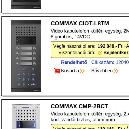
COMMAX CIOT-L8TM
Video kaputelefon kültéri egység, 
8 gombos, 14VDC.
Végfelhasználói ára:
192 848.- Ft
+Á
Viszonteladói ára:
Bejelentke
Rendelhető
Cikkszám: 12040
Kosárba
Bővebben
COMMAX CMP-2BCT
Video kaputelefon kültéri egység, 2.
kód, vandál biztos, alumínium.