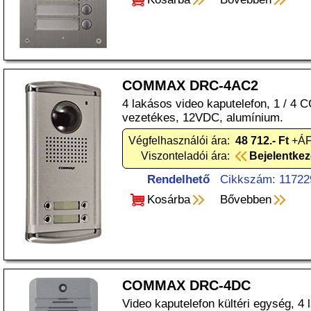
COMMAX DRC-4AC2
4 lakásos video kaputelefon, 1 / 4 
vezetékes, 12VDC, alumínium.
Végfelhasználói ára:
48 712.- Ft
+ÁF
Viszonteladói ára:
Bejelentke
Rendelhető
Cikkszám: 11722
Kosárba
Bővebben
COMMAX DRC-4DC
Video kaputelefon kültéri egység, 4 