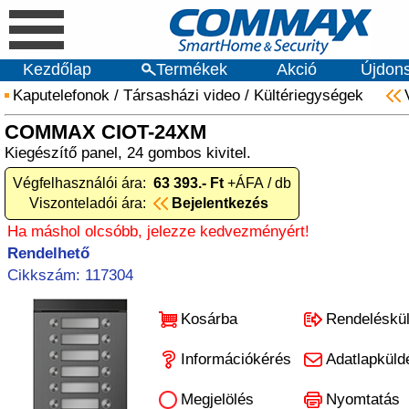
Kezdőlap
Termékek
Akció
Újdon
Kaputelefonok
/
Társasházi video
/
Kültériegységek
COMMAX CIOT-24XM
Kiegészítő panel, 24 gombos kivitel.
Végfelhasználói ára:
63 393.- Ft
+ÁFA / db
Viszonteladói ára:
Bejelentkezés
Ha máshol olcsóbb, jelezze kedvezményért!
Rendelhető
Cikkszám: 117304
Kosárba
Rendeléskü
Információkérés
Adatlapküld
Megjelölés
Nyomtatás