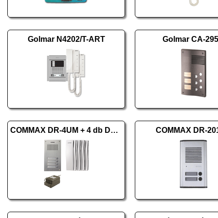
Golmar N4202/T-ART
Golmar CA-295
COMMAX DR-4UM + 4 db DP-SS + RF-1A
COMMAX DR-20