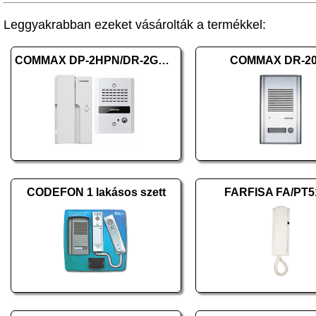
Leggyakrabban ezeket vásárolták a termékkel:
COMMAX DP-2HPN/DR-2GNR (HKO)
COMMAX DR-2
CODEFON 1 lakásos szett
FARFISA FA/PT