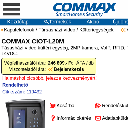
Kezdőlap
Termékek
Akció
Újdon
Kaputelefonok
/
Társasházi video
/
Kültériegységek
COMMAX CIOT-L20M
Tásasházi video kültéri egység, 2MP kamera, VoIP, RFID, 7
14VDC.
Végfelhasználói ára:
246 899.- Ft
+ÁFA / db
Viszonteladói ára:
Bejelentkezés
Ha máshol olcsóbb, jelezze kedvezményért!
Rendelhető
Cikkszám: 119432
Kosárba
Rendeléskü
Információkérés
Adatlapküld