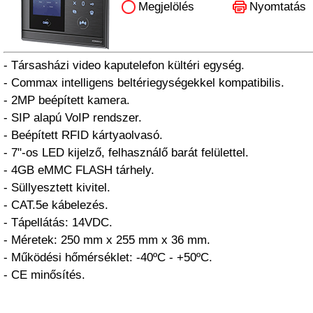
Megjelölés
Nyomtatás
- Társasházi video kaputelefon kültéri egység.
- Commax intelligens beltériegységekkel kompatibilis.
- 2MP beépített kamera.
- SIP alapú VoIP rendszer.
- Beépített RFID kártyaolvasó.
- 7"-os LED kijelző, felhasználő barát felülettel.
- 4GB eMMC FLASH tárhely.
- Süllyesztett kivitel.
- CAT.5e kábelezés.
- Tápellátás: 14VDC.
- Méretek: 250 mm x 255 mm x 36 mm.
- Működési hőmérséklet: -40ºC - +50ºC.
- CE minősítés.