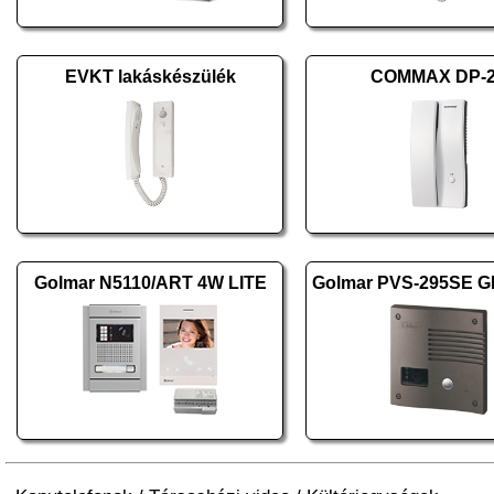
EVKT lakáskészülék
COMMAX DP-
Golmar N5110/ART 4W LITE
Golmar PVS-295SE G