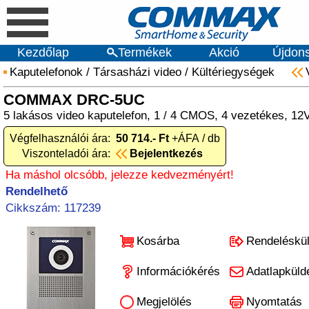
Kezdőlap
Termékek
Akció
Újdon
Kaputelefonok
/
Társasházi video
/
Kültériegységek
COMMAX DRC-5UC
5 lakásos video kaputelefon, 1 / 4 CMOS, 4 vezetékes, 1
Végfelhasználói ára:
50 714.- Ft
+ÁFA / db
Viszonteladói ára:
Bejelentkezés
Ha máshol olcsóbb, jelezze kedvezményért!
Rendelhető
Cikkszám: 117239
Kosárba
Rendeléskü
Információkérés
Adatlapküld
Megjelölés
Nyomtatás