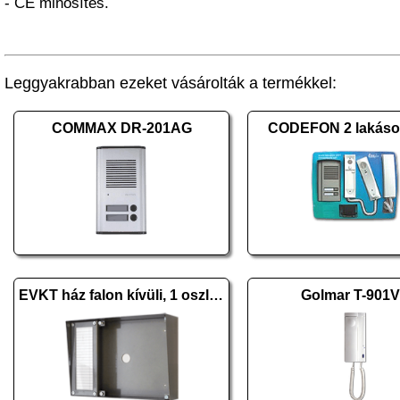
- CE minősítés.
Leggyakrabban ezeket vásárolták a termékkel:
COMMAX DR-201AG
CODEFON 2 lakásos
EVKT ház falon kívüli, 1 oszlopos H
Golmar T-901