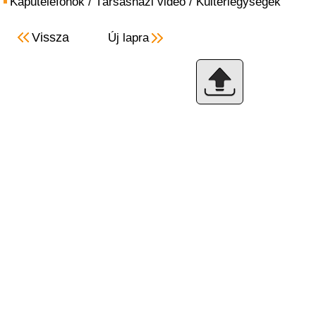
Kaputelefonok
/
Társasházi video
/
Kültériegységek
Vissza
Új lapra