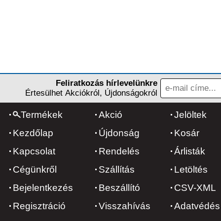
Feliratkozás hírlevelünkre
Értesülhet Akciókról, Újdonságokról
Termékek
Akció
Jelöltek
Kezdőlap
Újdonság
Kosár
Kapcsolat
Rendelés
Árlisták
Cégünkről
Szállítás
Letöltés
Bejelentkezés
Beszállító
CSV-XML
Regisztráció
Visszahívás
Adatvédés