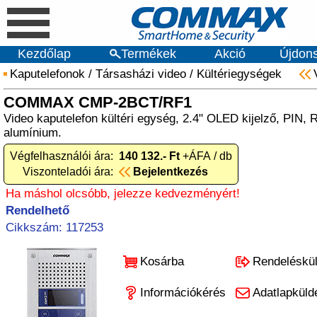
Kezdőlap
Termékek
Akció
Újdon
Kaputelefonok
/
Társasházi video
/
Kültériegységek
COMMAX CMP-2BCT/RF1
Video kaputelefon kültéri egység, 2.4" OLED kijelző, PIN, 
alumínium.
Végfelhasználói ára:
140 132.- Ft
+ÁFA / db
Viszonteladói ára:
Bejelentkezés
Ha máshol olcsóbb, jelezze kedvezményért!
Rendelhető
Cikkszám: 117253
Kosárba
Rendeléskü
Információkérés
Adatlapküld