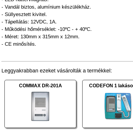
- Vandál biztos, alumínium készülékház.
- Süllyesztett kivitel.
- Tápellátás: 12VDC, 1A.
- Működési hőmérséklet: -10ºC - + 40ºC.
- Méret: 130mm x 315mm x 12mm.
- CE minősítés.
Leggyakrabban ezeket vásárolták a termékkel:
COMMAX DR-201A
CODEFON 1 lakásos