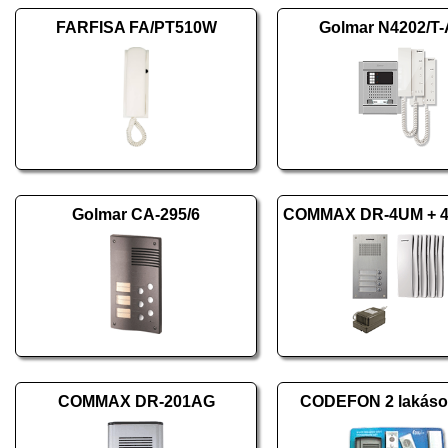
FARFISA FA/PT510W
Golmar N4202/T
Golmar CA-295/6
COMMAX DR-201AG
CODEFON 2 lakásos