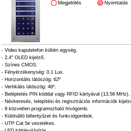
Megjelölés
Nyomtatás
- Video kaputelefon kültéri egység.
- 2,4" OLED kijelző.
- Színes CMOS.
- Fényérzékenység: 0.1 Lux.
- Horizontális látószög: 62º
- Vertikális látószög: 46º.
- Beléptetés PIN kóddal vagy RFID kártyával (13.56 MHz).
- Névkeresés, telepítési és regisztrációs információk kijelz
- 8 közvetlen programozható hívógomb.
- Különálló billentyűzet és funkciógombok.
- UTP Cat.5e vezetékes.
- LED háttérvilágítás.