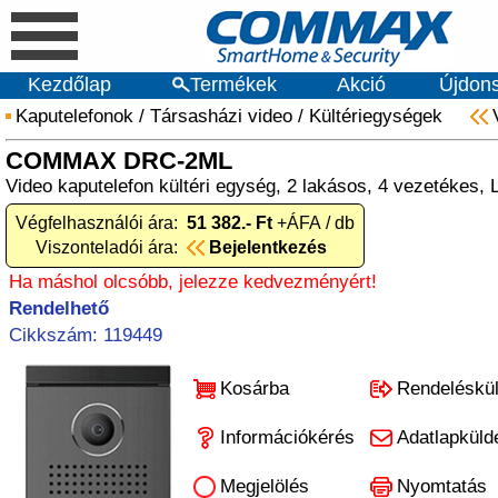
Kezdőlap
Termékek
Akció
Újdon
Kaputelefonok
/
Társasházi video
/
Kültériegységek
COMMAX DRC-2ML
Video kaputelefon kültéri egység, 2 lakásos, 4 vezetékes,
Végfelhasználói ára:
51 382.- Ft
+ÁFA / db
Viszonteladói ára:
Bejelentkezés
Ha máshol olcsóbb, jelezze kedvezményért!
Rendelhető
Cikkszám: 119449
Kosárba
Rendeléskü
Információkérés
Adatlapküld
Megjelölés
Nyomtatás