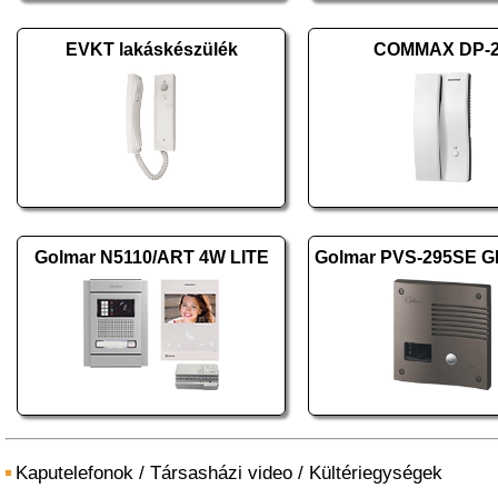
EVKT lakáskészülék
COMMAX DP-
Golmar N5110/ART 4W LITE
Golmar PVS-295SE G
Kaputelefonok
/
Társasházi video
/
Kültériegységek