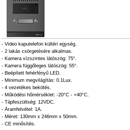
- Video kaputelefon kültéri egység.
- 2 lakás csörgetésére alkalmas.
- Kamera vízszintes látószög: 75°.
- Kamera függőleges látószög: 55°.
- Beépített fehérfényű LED.
- Minimum megvilágítás: 0.1Lux.
- 4 vezetékes bekötés.
- Működési hőmérséklet: -20°C - +40°C.
- Tápfeszültség: 12VDC.
- Áramfelvétel: 1A.
- Méret: 130mm x 246mm x 50mm.
- CE minősítés.