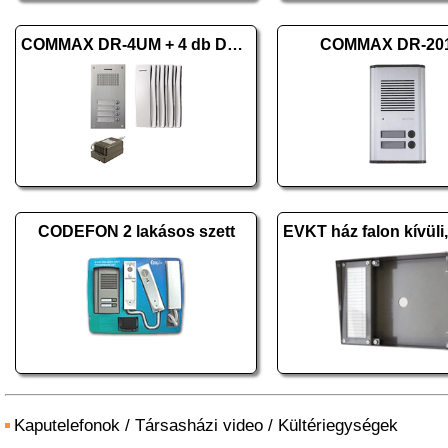
COMMAX DR-4UM + 4 db DP-SS + RF-1A
COMMAX DR-20
CODEFON 2 lakásos szett
Kaputelefonok
/
Társasházi video
/
Kültériegységek