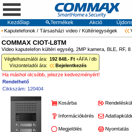
Kezdőlap
Termékek
Akció
Újdon
Kaputelefonok
/
Társasházi video
/
Kültériegységek
COMMAX CIOT-L8TM
Video kaputelefon kültéri egység, 2MP kamera, BLE, RF, 
Végfelhasználói ára:
192 848.- Ft
+ÁFA / db
Viszonteladói ára:
Bejelentkezés
Ha máshol olcsóbb, jelezze kedvezményért!
Rendelhető
Cikkszám: 120404
Kosárba
Rendeléskü
Információkérés
Adatlapküld
Megjelölés
Nyomtatás