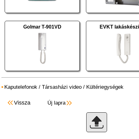
Golmar T-901VD
EVKT lakáskész
Kaputelefonok
/
Társasházi video
/
Kültériegységek
Vissza
Új lapra