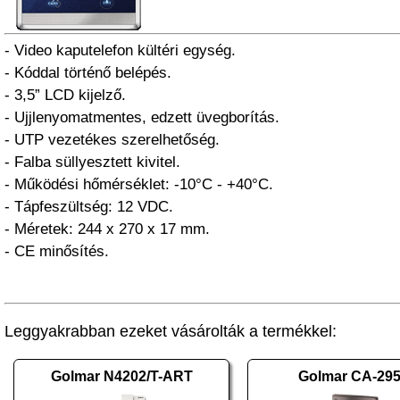
- Video kaputelefon kültéri egység.
- Kóddal történő belépés.
- 3,5” LCD kijelző.
- Ujjlenyomatmentes, edzett üvegborítás.
- UTP vezetékes szerelhetőség.
- Falba süllyesztett kivitel.
- Működési hőmérséklet: -10°C - +40°C.
- Tápfeszültség: 12 VDC.
- Méretek: 244 x 270 x 17 mm.
- CE minősítés.
Leggyakrabban ezeket vásárolták a termékkel:
Golmar N4202/T-ART
Golmar CA-295