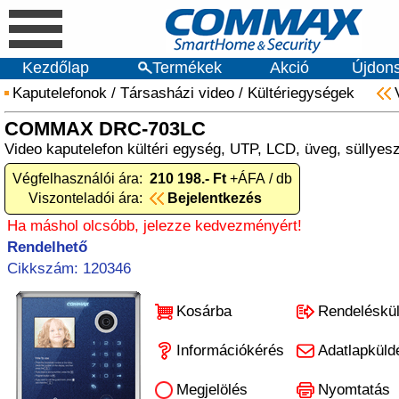
Kezdőlap
Termékek
Akció
Újdon
Kaputelefonok
/
Társasházi video
/
Kültériegységek
COMMAX DRC-703LC
Video kaputelefon kültéri egység, UTP, LCD, üveg, süllyes
Végfelhasználói ára:
210 198.- Ft
+ÁFA / db
Viszonteladói ára:
Bejelentkezés
Ha máshol olcsóbb, jelezze kedvezményért!
Rendelhető
Cikkszám: 120346
Kosárba
Rendeléskü
Információkérés
Adatlapküld
Megjelölés
Nyomtatás