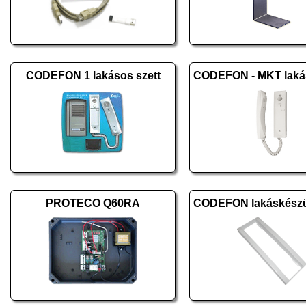
CODEFON 1 lakásos szett
PROTECO Q60RA