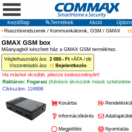
Kezdőlap
Termékek
Akció
Újdon
Riasztórendszerek
/
Kommunikátorok, GSM
/
GMAX
GMAX GSM box
Műanyagból készített ház a GMAX GSM termékhez.
Végfelhasználói ára:
2 080.- Ft
+ÁFA / db
Viszonteladói ára:
Bejelentkezés
Ha máshol olcsóbb, jelezze kedvezményért!
Raktáron: Fogarasi
(Kérésre átviszünk másik üzletünkbe 
Cikkszám: 124898
Kosárba
Rendeléskü
Információkérés
Adatlapküld
Megjelölés
Nyomtatás